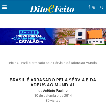
Início
»
Brasil é arrasado pela Sérvia e dá adeus ao Mundial
BRASIL É ARRASADO PELA SÉRVIA E DÁ
ADEUS AO MUNDIAL
de
Antônio Paulino
10 de setembro de 2014
80
visitas