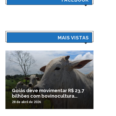
MAIS VISTAS
Goiás deve movimentar R$ 23,7
Veículo
bilhões com bovinocultura...
madrug
28 de abril de 2026
3 de nove