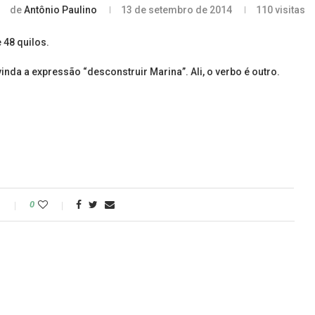
de
Antônio Paulino
13 de setembro de 2014
110
visitas
 48 quilos.
nda a expressão “desconstruir Marina”. Ali, o verbo é outro.
o
0