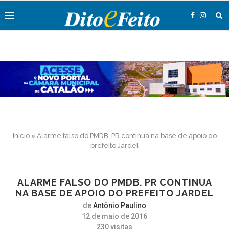
Início
»
Alarme falso do PMDB. PR continua na base de apoio do
prefeito Jardel
ALARME FALSO DO PMDB. PR CONTINUA
NA BASE DE APOIO DO PREFEITO JARDEL
de
Antônio Paulino
12 de maio de 2016
230
visitas