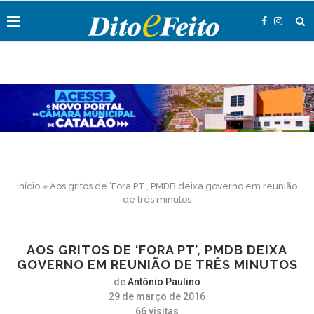
Início
»
Aos gritos de ‘Fora PT’, PMDB deixa governo em reunião
de três minutos
AOS GRITOS DE ‘FORA PT’, PMDB DEIXA
GOVERNO EM REUNIÃO DE TRÊS MINUTOS
de
Antônio Paulino
29 de março de 2016
66
visitas