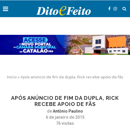
Início
»
Após anúncio de fim da dupla, Rick recebe apoio de fãs
APÓS ANÚNCIO DE FIM DA DUPLA, RICK
RECEBE APOIO DE FÃS
de
Antônio Paulino
6 de janeiro de 2015
76
visitas