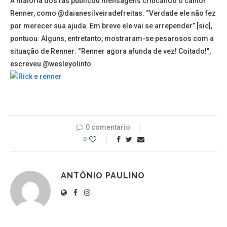
A maioria dos fãs publicou mensagens criticando o cantor
Renner, como @daianesilveiradefreitas. “Verdade ele não fez
por merecer sua ajuda. Em breve ele vai se arrepender” [sic],
pontuou. Alguns, entretanto, mostraram-se pesarosos com a
situação de Renner: “Renner agora afunda de vez! Coitado!”,
escreveu @wesleyolinto.
0 comentario
0
ANTÔNIO PAULINO