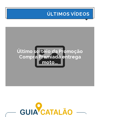
ÚLTIMOS VÍDEOS
Último sorteio da Promoção
Cam
Compra Premiada entrega
moto...