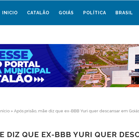
INICIO
CATALÃO
GOIÁS
POLÍTICA
BRASIL
Início
»
Após prisão, mãe diz que ex-BBB Yuri quer descansar em Goiá
ÃE DIZ QUE EX-BBB YURI QUER DES