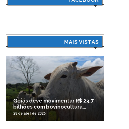
MAIS VISTAS
Goiás deve movimentar R$ 23,7
Veículo
bilhões com bovinocultura...
madrug
28 de abril de 2026
3 de nove