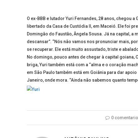
O ex-BBB e lutador Yuri Fernandes, 28 anos, chegou a G
libertado da Casa de Custódia II, em Maceió. Ele foi p
Domingão do Faustão, Ângela Sousa. Já na capital, a m
descansar”. “Nós não vamos nos pronunciar mais, por e
se recuperar. Ele está muito assustado, triste e abalad
No domingo, pouco antes de chegar à capital goiana, C
briga, Yuri também está com a “alma e o coração mac
em São Paulo também está em Goiânia para dar apoio a
Janeiro, onde mora. “Ainda não sabemos quanto tempo e
0 comentari