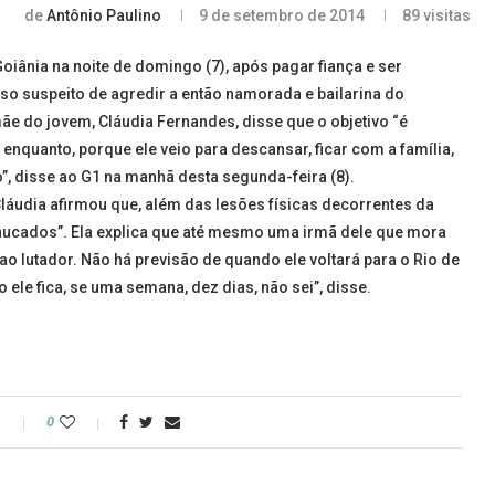
de
Antônio Paulino
9 de setembro de 2014
89
visitas
oiânia na noite de domingo (7), após pagar fiança e ser
reso suspeito de agredir a então namorada e bailarina do
ãe do jovem, Cláudia Fernandes, disse que o objetivo “é
nquanto, porque ele veio para descansar, ficar com a família,
o”, disse ao G1 na manhã desta segunda-feira (8).
láudia afirmou que, além das lesões físicas decorrentes da
hucados”. Ela explica que até mesmo uma irmã dele que mora
o lutador. Não há previsão de quando ele voltará para o Rio de
le fica, se uma semana, dez dias, não sei”, disse.
o
0