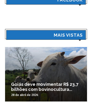
MAIS VISTAS
Goiás deve movimentar R$ 23,7
Veículo
bilhões com bovinocultura...
madrug
28 de abril de 2026
3 de nove