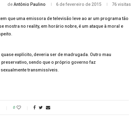
de
Antônio Paulino
6 de fevereiro de 2015
76
visitas
em que uma emissora de televisão leve ao ar um programa tão
e mostra no reality, em horário nobre, é um ataque à moral e
peito.
 quase explícito, deveria ser de madrugada. Outro mau
preservativo, sendo que o próprio governo faz
sexualmente transmissíveis.
o
0