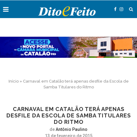
Início
»
Carnaval em Catalão terá apenas desfile da Escola de
Samba Titulares do Ritmo
CARNAVAL EM CATALÃO TERÁ APENAS
DESFILE DA ESCOLA DE SAMBA TITULARES
DO RITMO
de
Antônio Paulino
13 de fevereiro de 2015