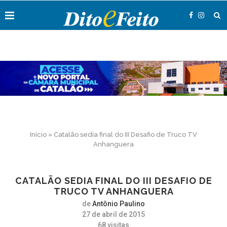
Início
»
Catalão sedia final do III Desafio de Truco TV
Anhanguera
CATALÃO SEDIA FINAL DO III DESAFIO DE
TRUCO TV ANHANGUERA
de
Antônio Paulino
27 de abril de 2015
68
visitas