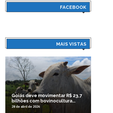
FACEBOOK
MAIS VISTAS
Goiás deve movimentar R$ 23,7
Veículo
bilhões com bovinocultura...
madrug
28 de abril de 2026
3 de nove