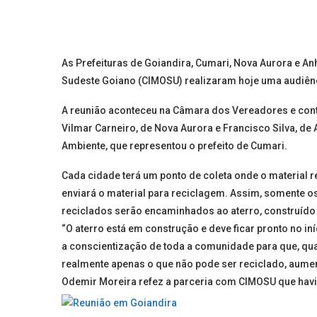
As Prefeituras de Goiandira, Cumari, Nova Aurora e A
Sudeste Goiano (CIMOSU) realizaram hoje uma audiênc
A reunião aconteceu na Câmara dos Vereadores e cont
Vilmar Carneiro, de Nova Aurora e Francisco Silva, de
Ambiente, que representou o prefeito de Cumari.
Cada cidade terá um ponto de coleta onde o material r
enviará o material para reciclagem. Assim, somente os
reciclados serão encaminhados ao aterro, construído
“O aterro está em construção e deve ficar pronto no i
a conscientização de toda a comunidade para que, quan
realmente apenas o que não pode ser reciclado, aumenta
Odemir Moreira refez a parceria com CIMOSU que havi