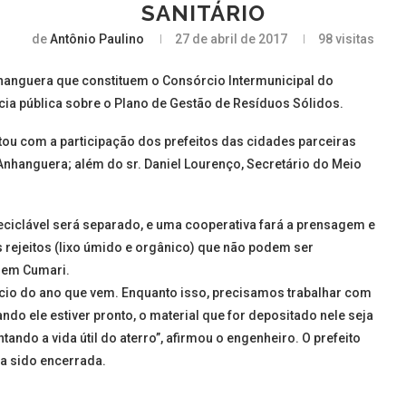
SANITÁRIO
de
Antônio Paulino
27 de abril de 2017
98
visitas
nhanguera que constituem o Consórcio Intermunicipal do
ia pública sobre o Plano de Gestão de Resíduos Sólidos.
ou com a participação dos prefeitos das cidades parceiras
 Anhanguera; além do sr. Daniel Lourenço, Secretário do Meio
eciclável será separado, e uma cooperativa fará a prensagem e
 rejeitos (lixo úmido e orgânico) que não podem ser
 em Cumari.
nício do ano que vem. Enquanto isso, precisamos trabalhar com
do ele estiver pronto, o material que for depositado nele seja
ndo a vida útil do aterro”, afirmou o engenheiro. O prefeito
a sido encerrada.