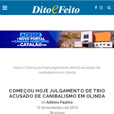
Início
»
Começou hoje julgamento de trio acusado de
canibalismo em Olinda
COMEÇOU HOJE JULGAMENTO DE TRIO
ACUSADO DE CANIBALISMO EM OLINDA
de
Antônio Paulino
13 de novembro de 2014
78
visitas