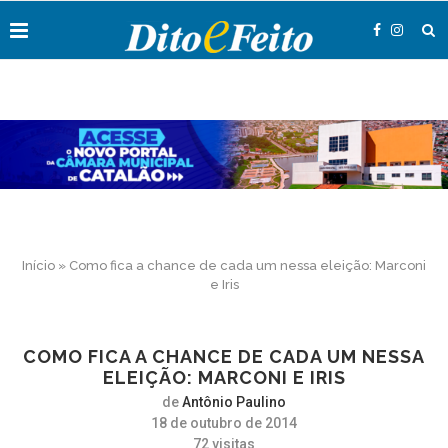
Início
»
Como fica a chance de cada um nessa eleição: Marconi
e Iris
COMO FICA A CHANCE DE CADA UM NESSA
ELEIÇÃO: MARCONI E IRIS
de
Antônio Paulino
18 de outubro de 2014
72
visitas