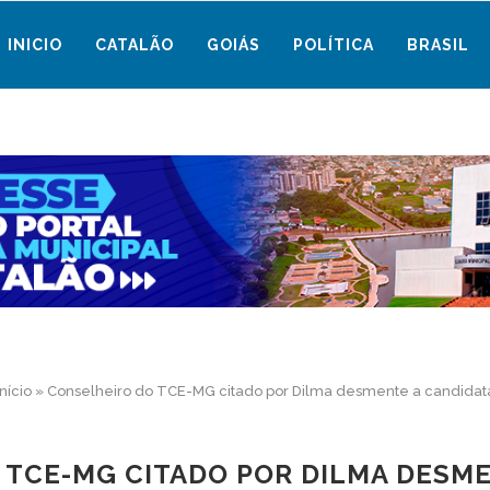
INICIO
CATALÃO
GOIÁS
POLÍTICA
BRASIL
Início
»
Conselheiro do TCE-MG citado por Dilma desmente a candidat
 TCE-MG CITADO POR DILMA DESME