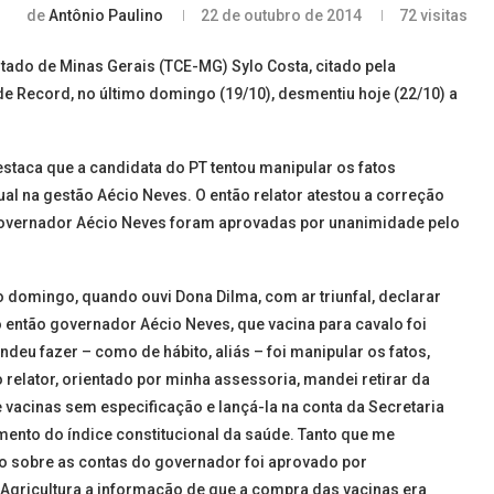
de
Antônio Paulino
22 de outubro de 2014
72
visitas
tado de Minas Gerais (TCE-MG) Sylo Costa, citado pela
de Record, no último domingo (19/10), desmentiu hoje (22/10) a
estaca que a candidata do PT tentou manipular os fatos
ual na gestão Aécio Neves. O então relator atestou a correção
 governador Aécio Neves foram aprovadas por unanimidade pelo
o domingo, quando ouvi Dona Dilma, com ar triunfal, declarar
do então governador Aécio Neves, que vacina para cavalo foi
deu fazer – como de hábito, aliás – foi manipular os fatos,
 relator, orientado por minha assessoria, mandei retirar da
 vacinas sem especificação e lançá-la na conta da Secretaria
imento do índice constitucional da saúde. Tanto que me
io sobre as contas do governador foi aprovado por
 Agricultura a informação de que a compra das vacinas era