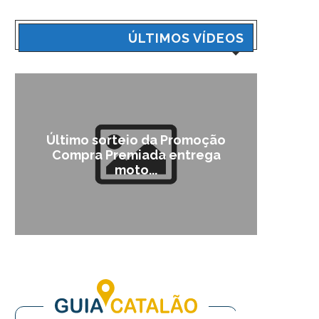
ÚLTIMOS VÍDEOS
Último sorteio da Promoção
Cam
Compra Premiada entrega
moto...