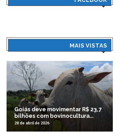
MAIS VISTAS
Goiás deve movimentar R$ 23,7
Veículo
bilhões com bovinocultura...
madrug
28 de abril de 2026
3 de nove