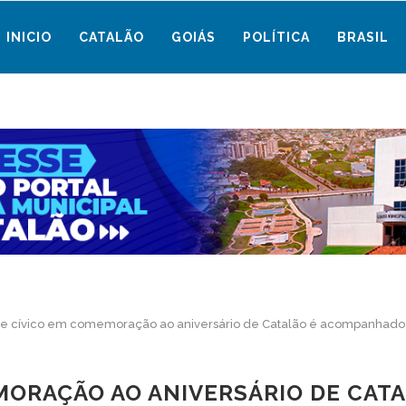
INICIO
CATALÃO
GOIÁS
POLÍTICA
BRASIL
le cívico em comemoração ao aniversário de Catalão é acompanhado 
EMORAÇÃO AO ANIVERSÁRIO DE CAT