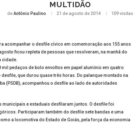
MULTIDÃO
de
Antônio Paulino
21 de agosto de 2014
109
visitas
para acompanhar o desfile cívico em comemoração aos 155 anos
 agosto ficou repleta de pessoas que resolveram, na manhã do
a cidade.
30 mil pedaços de bolo envoltos em papel alumínio em quatro
 desfile, que durou quase três horas. Do palanque montado na
ebba (PSDB), acompanhou o desfile ao lado de autoridades
municipais e estaduais desfilaram juntos. O desfile foi
góricos. Participaram também do desfile sete bandas e uma
 como a locomotiva do Estado de Goiás, pela força da economia