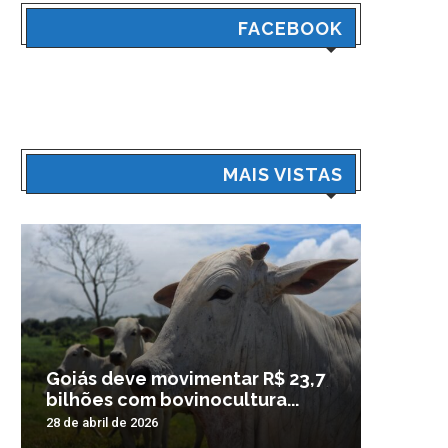
FACEBOOK
MAIS VISTAS
Goiás deve movimentar R$ 23,7
Veículo
bilhões com bovinocultura...
madrug
28 de abril de 2026
3 de nove