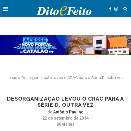
Início
»
Desorganização levou o CRAC para a Série D, outra vez
DESORGANIZAÇÃO LEVOU O CRAC PARA A
SÉRIE D, OUTRA VEZ
de
Antônio Paulino
22 de setembro de 2014
80
visitas