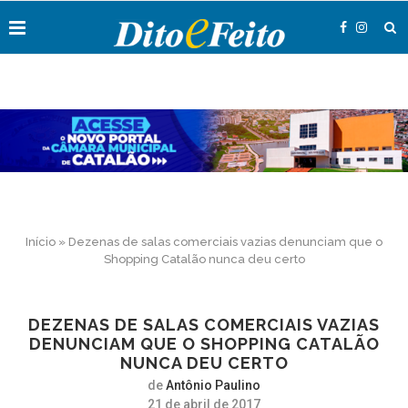
Início
»
Dezenas de salas comerciais vazias denunciam que o
Shopping Catalão nunca deu certo
DEZENAS DE SALAS COMERCIAIS VAZIAS
DENUNCIAM QUE O SHOPPING CATALÃO
NUNCA DEU CERTO
de
Antônio Paulino
21 de abril de 2017