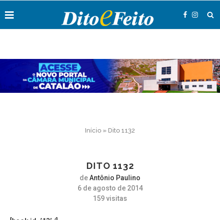
Início
»
Dito 1132
DITO 1132
de
Antônio Paulino
6 de agosto de 2014
159
visitas