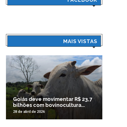
MAIS VISTAS
Goiás deve movimentar R$ 23,7
Veículo
bilhões com bovinocultura...
madrug
28 de abril de 2026
3 de nove