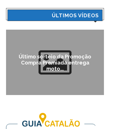
ÚLTIMOS VÍDEOS
Último sorteio da Promoção
Cam
Compra Premiada entrega
moto...