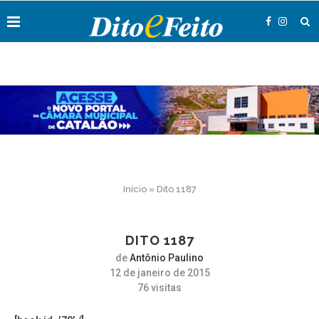
Início
»
Dito 1187
DITO 1187
de
Antônio Paulino
12 de janeiro de 2015
76
visitas