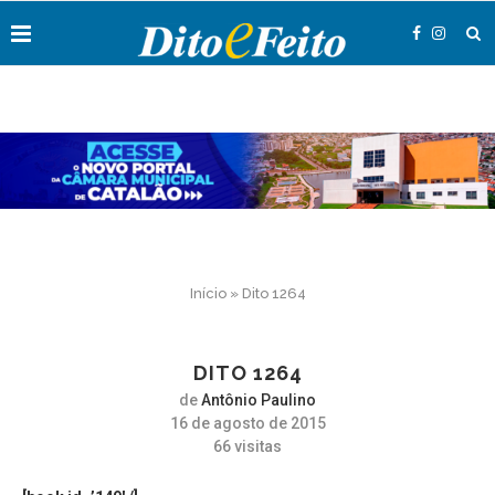
Início
»
Dito 1264
DITO 1264
de
Antônio Paulino
16 de agosto de 2015
66
visitas