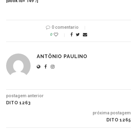
[book id=’149′ /]
0 comentario
0
ANTÔNIO PAULINO
postagem anterior
DITO 1263
próxima postagem
DITO 1265