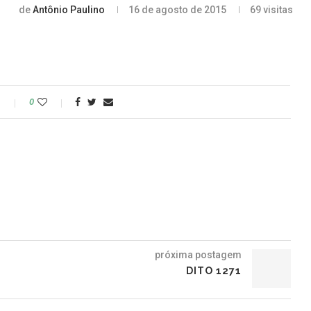
de
Antônio Paulino
16 de agosto de 2015
69
visitas
o
0
próxima postagem
DITO 1271