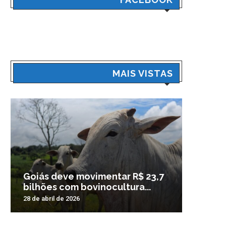
MAIS VISTAS
Goiás deve movimentar R$ 23,7
Veículo
bilhões com bovinocultura...
madrug
28 de abril de 2026
3 de nove