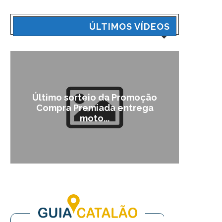
ÚLTIMOS VÍDEOS
Último sorteio da Promoção
Cam
Compra Premiada entrega
moto...