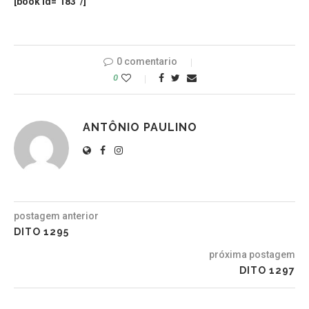
[book id=’183′ /]
0 comentario
0
ANTÔNIO PAULINO
postagem anterior
DITO 1295
próxima postagem
DITO 1297