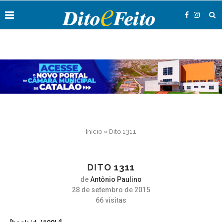
Início
»
Dito 1311
DITO 1311
de
Antônio Paulino
28 de setembro de 2015
66
visitas