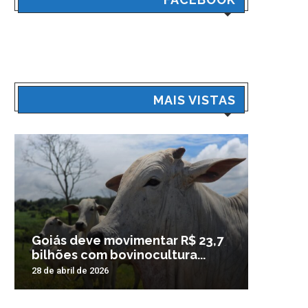
MAIS VISTAS
Goiás deve movimentar R$ 23,7
Veículo
bilhões com bovinocultura...
madrug
28 de abril de 2026
3 de nove