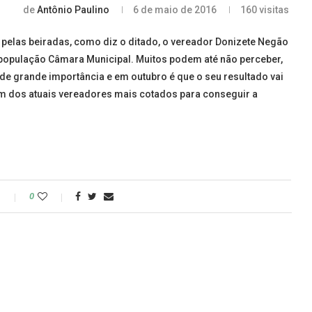
de
Antônio Paulino
6 de maio de 2016
160
visitas
elas beiradas, como diz o ditado, o vereador Donizete Negão
 população Câmara Municipal. Muitos podem até não perceber,
de grande importância e em outubro é que o seu resultado vai
um dos atuais vereadores mais cotados para conseguir a
o
0