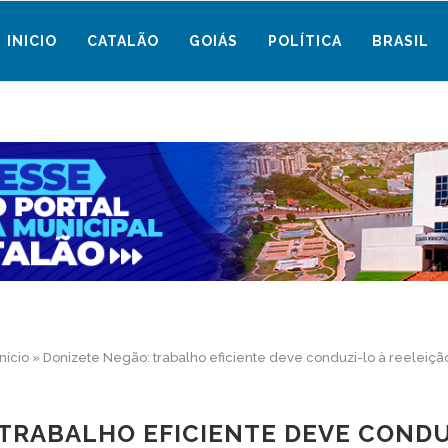
INICIO
CATALÃO
GOIÁS
POLÍTICA
BRASIL
Início
»
Donizete Negão: trabalho eficiente deve conduzi-lo à reeleiçã
TRABALHO EFICIENTE DEVE CONDU