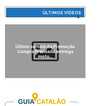
ÚLTIMOS VÍDEOS
Último sorteio da Promoção
Cam
Compra Premiada entrega
moto...