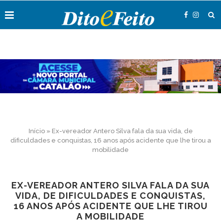
Início
»
Ex-vereador Antero Silva fala da sua vida, de
dificuldades e conquistas, 16 anos após acidente que lhe tirou a
mobilidade
EX-VEREADOR ANTERO SILVA FALA DA SUA
VIDA, DE DIFICULDADES E CONQUISTAS,
16 ANOS APÓS ACIDENTE QUE LHE TIROU
A MOBILIDADE