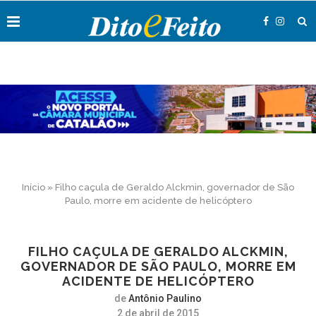
Início
»
Filho caçula de Geraldo Alckmin, governador de São
Paulo, morre em acidente de helicóptero
FILHO CAÇULA DE GERALDO ALCKMIN,
GOVERNADOR DE SÃO PAULO, MORRE EM
ACIDENTE DE HELICÓPTERO
de
Antônio Paulino
2 de abril de 2015