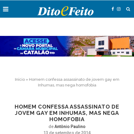
Início
»
Homem confessa assassinato de jovem gay em
Inhumas, mas nega homofobia
HOMEM CONFESSA ASSASSINATO DE
JOVEM GAY EM INHUMAS, MAS NEGA
HOMOFOBIA
de
Antônio Paulino
13 de setembro de 2014