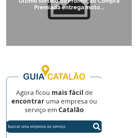
Último sorteio da Promoção Compra
Premiada entrega moto...