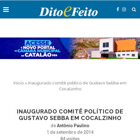
Início
»
Inaugurado comitê político de Gustavo Sebba em
Cocalzinho
INAUGURADO COMITÊ POLÍTICO DE
GUSTAVO SEBBA EM COCALZINHO
de
Antônio Paulino
1 de setembro de 2014
84
visitas