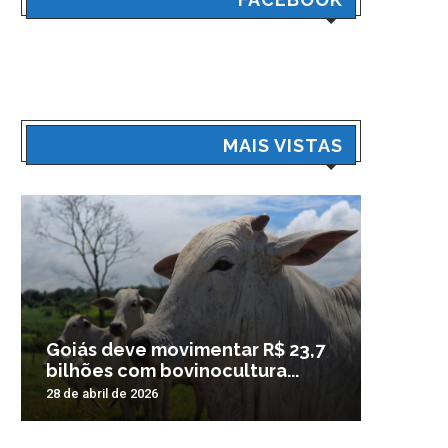
MAIS VISTAS
Goiás deve movimentar R$ 23,7
Veículo
bilhões com bovinocultura...
madrug
28 de abril de 2026
3 de nove