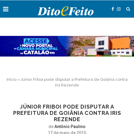
Início
»
Júnior Friboi pode disputar a Prefeitura de Goiânia contra
Iris Rezende
JÚNIOR FRIBOI PODE DISPUTAR A
PREFEITURA DE GOIÂNIA CONTRA IRIS
REZENDE
de
Antônio Paulino
17 de maio de 2015