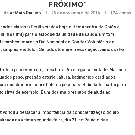
PRÓXIMO”
de
Antônio Paulino
25 de novembro de 2016
124
visitas
nador Marconi Perillo visitou hoje o Hemocentro de Goiás e,
lilitros (ml) para o estoque da unidade de saúde. Em tom
ade também marca o Dia Nacional do Doador Voluntário de
do, simples e indolor. Se todos tomarem essa ação, vamos salvar
 Todo o procedimento, meia hora. Ao chegar à unidade, Marconi
ados peso, pressão arterial, altura, batimentos cardíacos.
um questionário sobre hábitos pessoais. Habilitado, partiu para
to sirva de exemplo. É um dos maiores atos de ajuda ao
voltou a destacar a importância da conscientização do ato
lizada na última segunda-feira, dia 21, no Palácio das