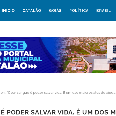
INICIO
CATALÃO
GOIÁS
POLÍTICA
BRASIL
oni: “Doar sangue é poder salvar vida. É um dos maiores atos de ajuda
É PODER SALVAR VIDA. É UM DOS M