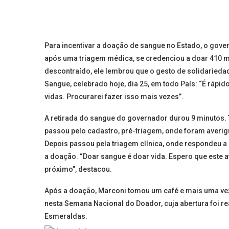
Para incentivar a doação de sangue no Estado, o gover
após uma triagem médica, se credenciou a doar 410 mi
descontraído, ele lembrou que o gesto de solidaried
Sangue, celebrado hoje, dia 25, em todo País: “É rápi
vidas. Procurarei fazer isso mais vezes”.
A retirada do sangue do governador durou 9 minutos.
passou pelo cadastro, pré-triagem, onde foram averigu
Depois passou pela triagem clínica, onde respondeu a 
a doação. “Doar sangue é doar vida. Espero que este a
próximo”, destacou.
Após a doação, Marconi tomou um café e mais uma vez 
nesta Semana Nacional do Doador, cuja abertura foi rea
Esmeraldas.