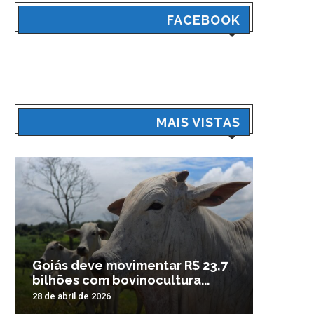
FACEBOOK
MAIS VISTAS
Goiás deve movimentar R$ 23,7
Veículo
bilhões com bovinocultura...
madrug
28 de abril de 2026
3 de nove