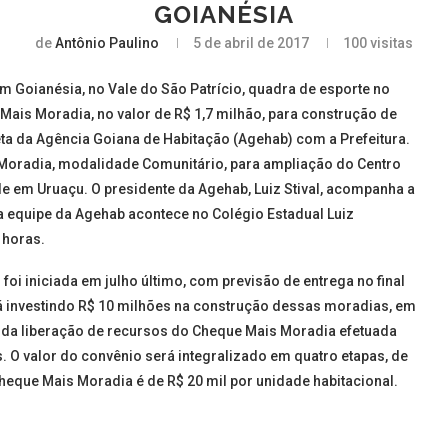
GOIANÉSIA
de
Antônio Paulino
5 de abril de 2017
100
visitas
m Goianésia, no Vale do São Patrício, quadra de esporte no
Mais Moradia, no valor de R$ 1,7 milhão, para construção de
eta da Agência Goiana de Habitação (Agehab) com a Prefeitura.
oradia, modalidade Comunitário, para ampliação do Centro
e em Uruaçu. O presidente da Agehab, Luiz Stival, acompanha a
 equipe da Agehab acontece no Colégio Estadual Luiz
 horas.
i iniciada em julho último, com previsão de entrega no final
á investindo R$ 10 milhões na construção dessas moradias, em
unda liberação de recursos do Cheque Mais Moradia efetuada
s. O valor do convênio será integralizado em quatro etapas, de
eque Mais Moradia é de R$ 20 mil por unidade habitacional.