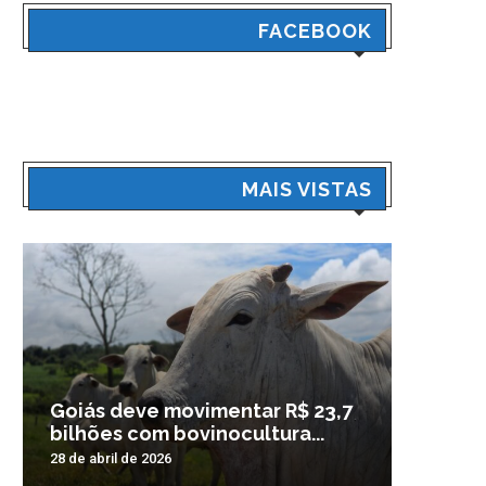
FACEBOOK
MAIS VISTAS
Goiás deve movimentar R$ 23,7
Veículo
bilhões com bovinocultura...
madrug
28 de abril de 2026
3 de nove