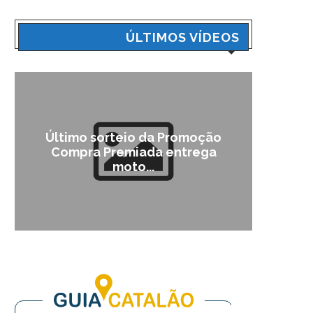
ÚLTIMOS VÍDEOS
Último sorteio da Promoção
Cam
Compra Premiada entrega
moto...