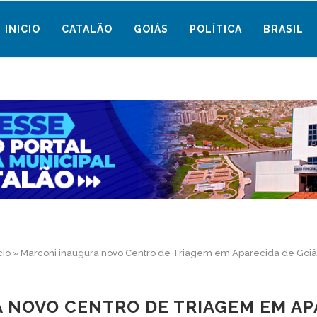
INICIO
CATALÃO
GOIÁS
POLÍTICA
BRASIL
cio
»
Marconi inaugura novo Centro de Triagem em Aparecida de Goiâ
 NOVO CENTRO DE TRIAGEM EM APA