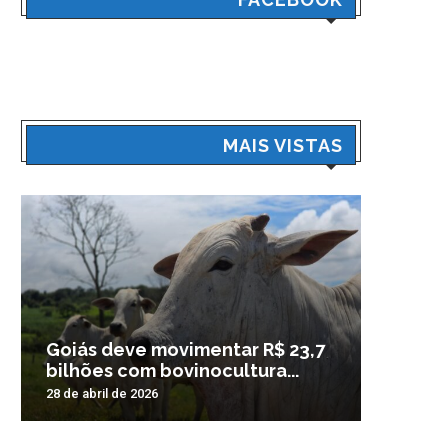
MAIS VISTAS
Goiás deve movimentar R$ 23,7
Veículo
bilhões com bovinocultura...
madrug
28 de abril de 2026
3 de nove