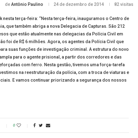
de
Antônio Paulino
24 de dezembro de 2014
82
visitas
nesta terça-feira: “Nesta terça-feira, inauguramos o Centro de
ia, que também abriga a nova Delegacia de Capturas. São 212
sos que estão atualmente nas delegacias da Polícia Civil em
ão foi de R$ 6 milhões. Agora, os agentes da Polícia Civil que
ra suas funções de investigação criminal. A estrutura do novo
mpla para o agente prisional, a partir dos corredores e das
eforçadas com ferro. Nesta gestão, tivemos uma força-tarefa
estimos na reestruturação da polícia, com a troca de viaturas e
ciais. E vamos continuar priorizando a segurança dos nossos
o
0