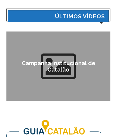
ÚLTIMOS VÍDEOS
Campanha institucional de
Telem
Catalão