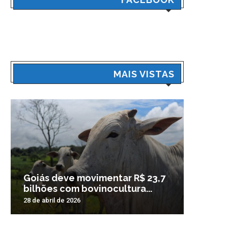
MAIS VISTAS
Goiás deve movimentar R$ 23,7
Veículo
bilhões com bovinocultura...
madrug
28 de abril de 2026
3 de nove