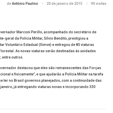
de
Antônio Paulino
20 de janeiro de 2015
90
visitas
overnador Marconi Perillo, acompanhado do secretário de
eral da Polícia Militar, Sílvio Bendito, prestigiou a
tar Voluntário Estadual (Simve) e entregou de 85 viaturas
orestal. As novas viaturas serão destinadas às unidades
 entre outros.
governador destacou que eles são remanescentes das Forças
nal e fisicamente”, e que ajudarão a Polícia Militar na tarefa
se ter no Brasil governos planejados, com a continuidade das
aneiro, já entregando viaturas novas e incorporando 330