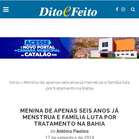
Início
»
Menina de apenas seis anos já menstrua e família luta
por tratamento na Bahia
MENINA DE APENAS SEIS ANOS JÁ
MENSTRUA E FAMÍLIA LUTA POR
TRATAMENTO NA BAHIA
de
Antônio Paulino
17 de setembro de 2014