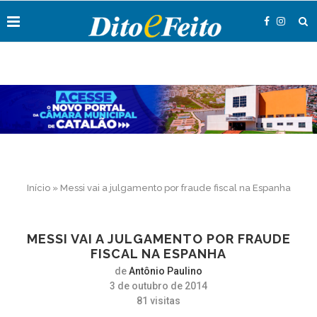
Início
»
Messi vai a julgamento por fraude fiscal na Espanha
MESSI VAI A JULGAMENTO POR FRAUDE
FISCAL NA ESPANHA
de
Antônio Paulino
3 de outubro de 2014
81
visitas