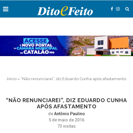
Início
»
“Não renunciarei”, diz Eduardo Cunha após afastamento
“NÃO RENUNCIAREI”, DIZ EDUARDO CUNHA
APÓS AFASTAMENTO
de
Antônio Paulino
5 de maio de 2016
73
visitas