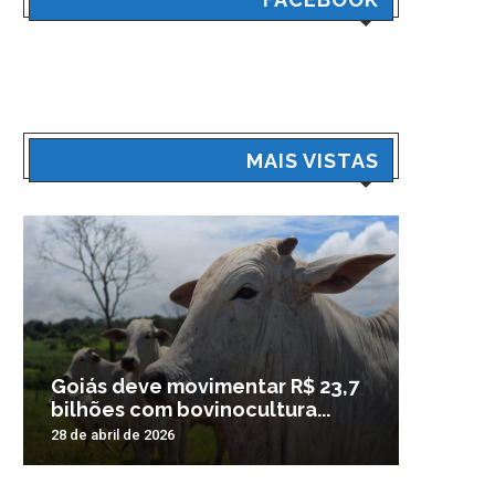
MAIS VISTAS
Goiás deve movimentar R$ 23,7
Veículo
bilhões com bovinocultura...
madrug
28 de abril de 2026
3 de nove