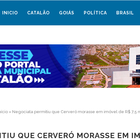
INICIO
CATALÃO
GOIÁS
POLÍTICA
BRASIL
nício
»
Negociata permitiu que Cerveró morasse em imóvel de R$ 7,5 
TIU QUE CERVERÓ MORASSE EM IMÓ