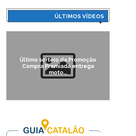
ÚLTIMOS VÍDEOS
Último sorteio da Promoção
Cam
Compra Premiada entrega
moto...