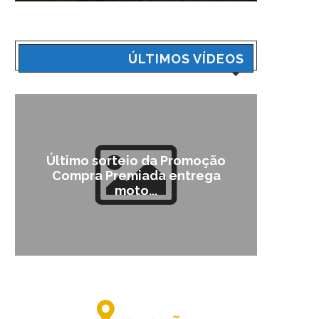
ÚLTIMOS VÍDEOS
ltimo sorteio da Promoção
Campanha in
Compra Premiada entrega
Ca
moto...