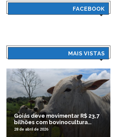
FACEBOOK
MAIS VISTAS
Goiás deve movimentar R$ 23,7
Veículo
bilhões com bovinocultura...
madrug
28 de abril de 2026
3 de nove