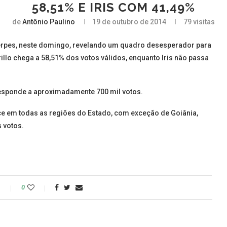
58,51% E IRIS COM 41,49%
de
Antônio Paulino
19 de outubro de 2014
79
visitas
Serpes, neste domingo, revelando um quadro desesperador para
illo chega a 58,51% dos votos válidos, enquanto Iris não passa
rresponde a aproximadamente 700 mil votos.
e em todas as regiões do Estado, com exceção de Goiânia,
s votos.
o
0