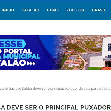
INICIO
CATALÃO
GOIÁS
POLÍTICA
BRASIL
cano Gustavo Sebba deve ser o principal puxador de voto para deput
A DEVE SER O PRINCIPAL PUXADOR