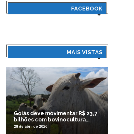
FACEBOOK
MAIS VISTAS
Goiás deve movimentar R$ 23,7
Veículo
bilhões com bovinocultura...
madrug
28 de abril de 2026
3 de nove