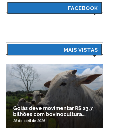
FACEBOOK
MAIS VISTAS
Goiás deve movimentar R$ 23,7
Veículo
bilhões com bovinocultura...
madrug
28 de abril de 2026
3 de nove