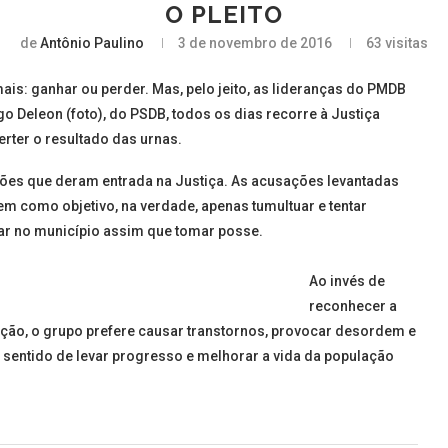
O PLEITO
de
Antônio Paulino
3 de novembro de 2016
63
visitas
ais: ganhar ou perder. Mas, pelo jeito, as lideranças do PMDB
o Deleon (foto), do PSDB, todos os dias recorre à Justiça
erter o resultado das urnas.
ões que deram entrada na Justiça. As acusações levantadas
m como objetivo, na verdade, apenas tumultuar e tentar
ar no município assim que tomar posse.
Ao invés de
reconhecer a
leição, o grupo prefere causar transtornos, provocar desordem e
no sentido de levar progresso e melhorar a vida da população