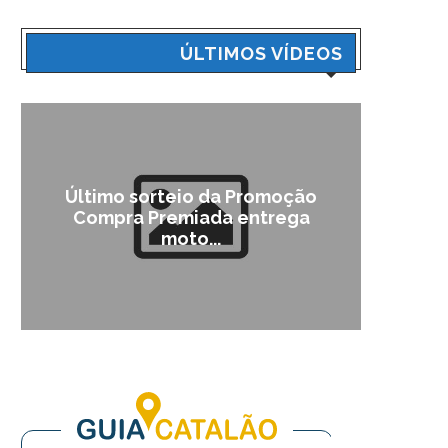
ÚLTIMOS VÍDEOS
Último sorteio da Promoção
Cam
Compra Premiada entrega
moto...