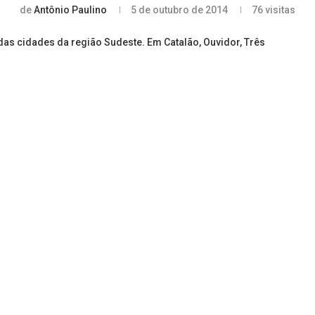
de
Antônio Paulino
5 de outubro de 2014
76
visitas
as cidades da região Sudeste. Em Catalão, Ouvidor, Três