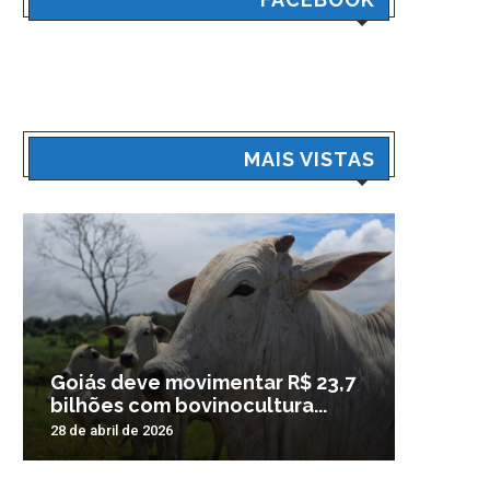
MAIS VISTAS
Goiás deve movimentar R$ 23,7
Veículo
bilhões com bovinocultura...
madrug
28 de abril de 2026
3 de nove