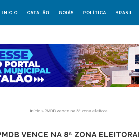
INICIO
CATALÃO
GOIÁS
POLÍTICA
BRASIL
Início
»
PMDB vence na 8ª zona eleitoral
PMDB VENCE NA 8ª ZONA ELEITORA