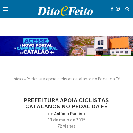
Início
»
Prefeitura apoia ciclistas catalanos no Pedal da Fé
PREFEITURA APOIA CICLISTAS
CATALANOS NO PEDAL DA FÉ
de
Antônio Paulino
13 de maio de 2015
72
visitas