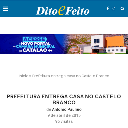
Início
»
Prefeitura entrega casa no Castelo Branco
PREFEITURA ENTREGA CASA NO CASTELO
BRANCO
de
Antônio Paulino
9 de abril de 2015
96
visitas