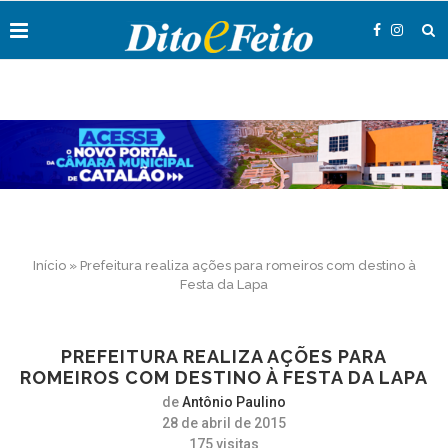
Início
»
Prefeitura realiza ações para romeiros com destino à
Festa da Lapa
PREFEITURA REALIZA AÇÕES PARA
ROMEIROS COM DESTINO À FESTA DA LAPA
de
Antônio Paulino
28 de abril de 2015
175
visitas