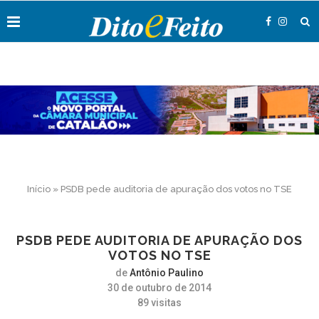
Início
»
PSDB pede auditoria de apuração dos votos no TSE
PSDB PEDE AUDITORIA DE APURAÇÃO DOS
VOTOS NO TSE
de
Antônio Paulino
30 de outubro de 2014
89
visitas