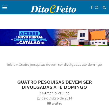
Início
»
Quatro pesquisas devem ser divulgadas até domingo
QUATRO PESQUISAS DEVEM SER
DIVULGADAS ATÉ DOMINGO
de
Antônio Paulino
23 de outubro de 2014
88
visitas