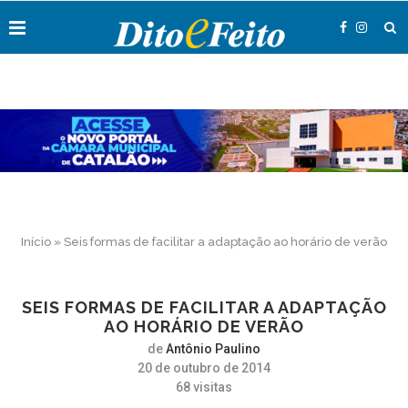
Início
»
Seis formas de facilitar a adaptação ao horário de verão
SEIS FORMAS DE FACILITAR A ADAPTAÇÃO
AO HORÁRIO DE VERÃO
de
Antônio Paulino
20 de outubro de 2014
68
visitas