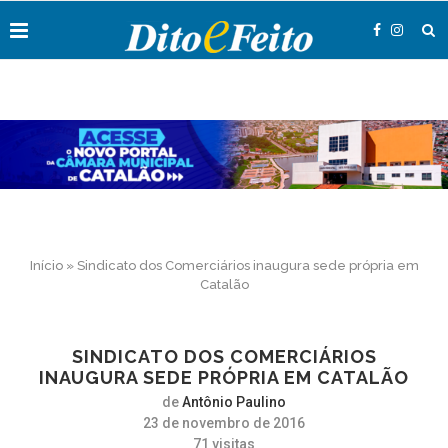
Início
»
Sindicato dos Comerciários inaugura sede própria em
Catalão
SINDICATO DOS COMERCIÁRIOS
INAUGURA SEDE PRÓPRIA EM CATALÃO
de
Antônio Paulino
23 de novembro de 2016
71
visitas