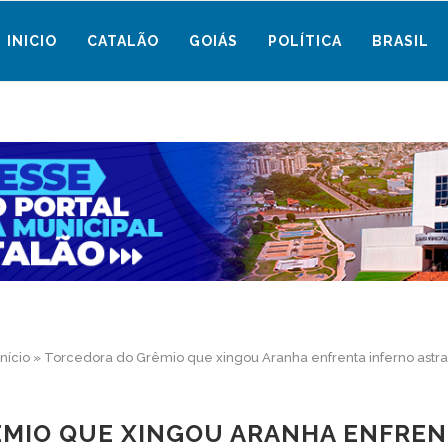
INICIO
CATALÃO
GOIÁS
POLÍTICA
BRASIL
Início
»
Torcedora do Grêmio que xingou Aranha enfrenta inferno astra
MIO QUE XINGOU ARANHA ENFREN