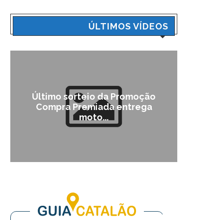
ÚLTIMOS VÍDEOS
Último sorteio da Promoção
Cam
Compra Premiada entrega
moto...