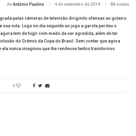
de
Antônio Paulino
4 de setembro de 2014
84
visitas
agrada pelas câmeras de televisão dirigindo ofensas ao goleiro
e sua vida. Logo no dia seguinte ao jogo a garota perdeu o
 agora tem de fugir com medo de ser agredida, além de ter
exclusão do Grêmio da Copa do Brasil. Sem contar que agora
e ela nunca imaginou que lhe rendesse tantos transtornos.
o
0