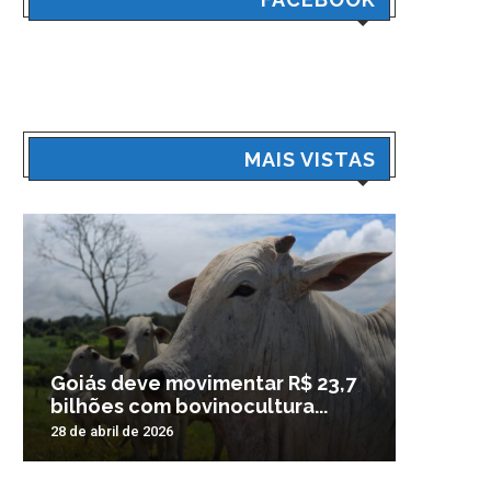
MAIS VISTAS
Goiás deve movimentar R$ 23,7
Veículo
bilhões com bovinocultura...
madrug
28 de abril de 2026
3 de nove